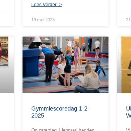
Lees Verder ->
19 mei 2025
31
Gymmiescoredag 1-2-
U
2025
W
Op zaterdag 1 februari hadden
Vi