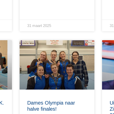
31 maart 2025
31
K.
Dames Olympia naar
U
halve finales!
Z