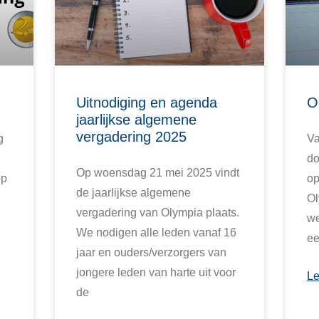
Uitnodiging en agenda
O
jaarlijkse algemene
vergadering 2025
g
Va
do
Op woensdag 21 mei 2025 vindt
op
op
de jaarlijkse algemene
Ol
vergadering van Olympia plaats.
we
We nodigen alle leden vanaf 16
ee
jaar en ouders/verzorgers van
jongere leden van harte uit voor
Le
de