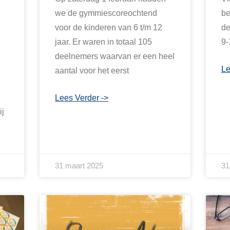
we de gymmiescoreochtend
be
voor de kinderen van 6 t/m 12
de
jaar. Er waren in totaal 105
9-
deelnemers waarvan er een heel
Le
aantal voor het eerst
Lees Verder ->
ij
31 maart 2025
31