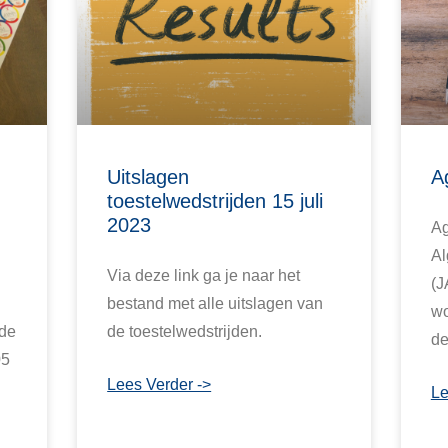
Uitslagen
A
toestelwedstrijden 15 juli
2023
Ag
Al
Via deze link ga je naar het
(J
bestand met alle uitslagen van
wo
 de
de toestelwedstrijden.
de
05
Lees Verder ->
Le