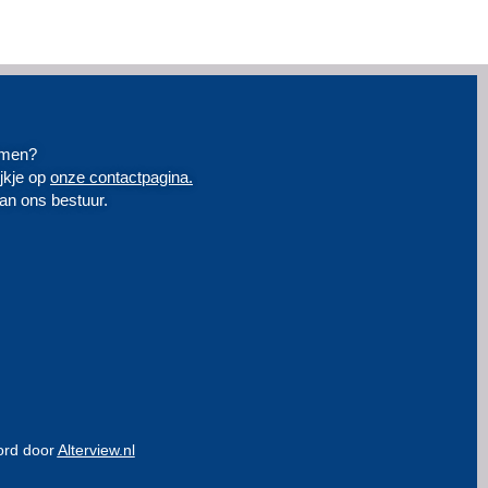
emen?
jkje op
onze contactpagina.
an ons bestuur.
ord door
Alterview.nl