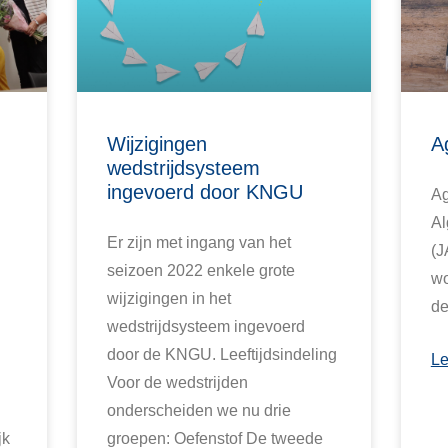
Wijzigingen
A
wedstrijdsysteem
ingevoerd door KNGU
Ag
Al
Er zijn met ingang van het
(J
seizoen 2022 enkele grote
wo
wijzigingen in het
de
wedstrijdsysteem ingevoerd
door de KNGU. Leeftijdsindeling
Le
Voor de wedstrijden
onderscheiden we nu drie
jk
groepen: Oefenstof De tweede