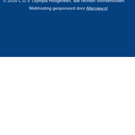
© 2025 C.G.V. Olympia Hoogeveen, alle rechten voorbehouden.
Webhosting gesponsord door
Alterview.nl